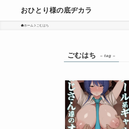
おひとり様の底ヂカラ
ホーム
ごむはち
ごむはち
– tag –