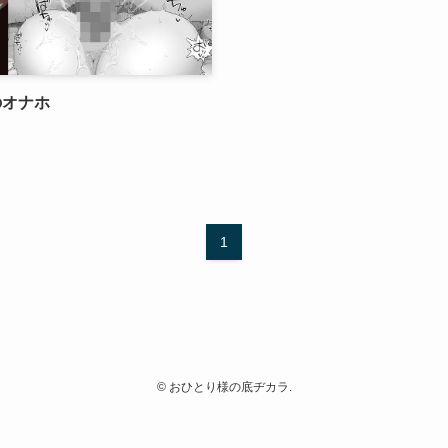
のオナホ
1
©
おひとり様の底ヂカラ.