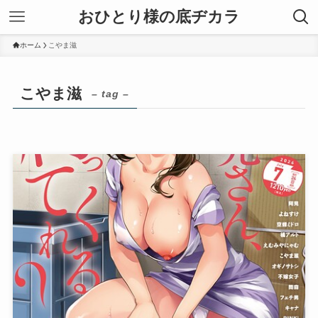
おひとり様の底ヂカラ
ホーム
こやま滋
こやま滋
– tag –