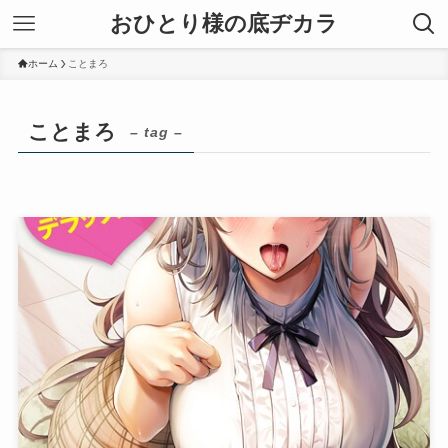
おひとり様の底ヂカラ
ホーム
ことまろ
ことまろ
– tag –