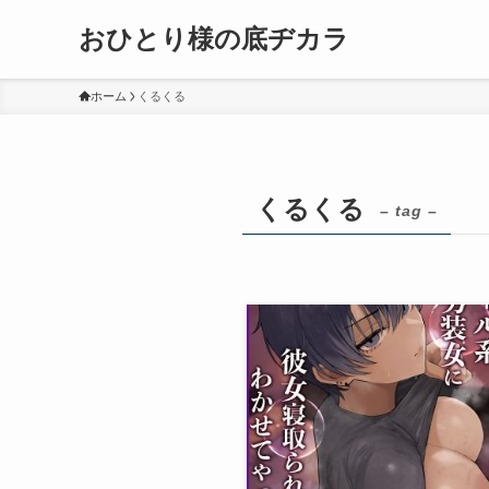
おひとり様の底ヂカラ
ホーム
くるくる
くるくる
– tag –