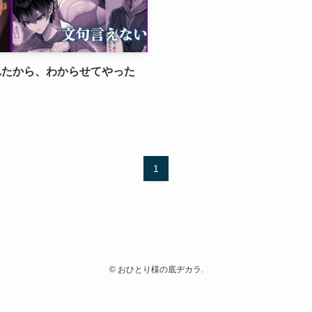
れたから、わからせてやった
1
©
おひとり様の底ヂカラ.