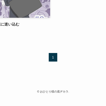
屋に迷い込む
1
©
おひとり様の底ヂカラ.