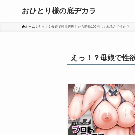
おひとり様の底ヂカラ
ホーム
えっ！？母娘で性欲処理したら時給100円もくれるんですか？
えっ！？母娘で性欲