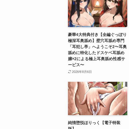
豪華4大特典付き【全編ぐっぽり
極深耳奥舐め】壁穴耳舐め専門
「耳犯し亭」へようこそ2〜耳奥
舐めに特化したドスケベ耳舐め
嬢×2による極上耳奥舐め性感サ
ービス〜
2026年8月6日
純情堕悦ほりっく【電子特装
版】