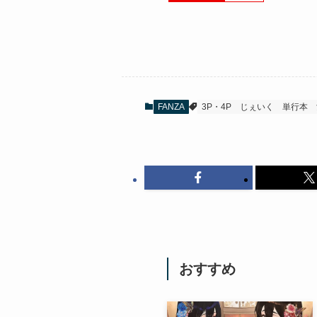
FANZA
3P・4P
じぇいく
単行本
おすすめ