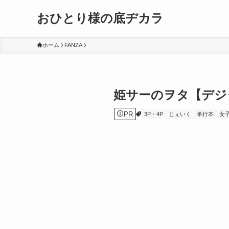
おひとり様の底ヂカラ
ホーム
FANZA
姫サーのヲタ【デジ
PR
3P・4P
じぇいく
単行本
女