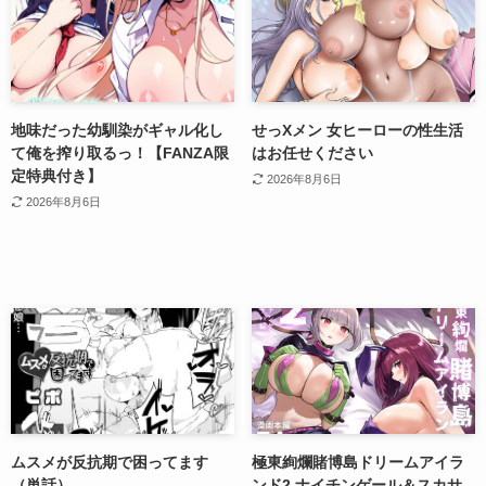
地味だった幼馴染がギャル化し
せっXメン 女ヒーローの性生活
て俺を搾り取るっ！【FANZA限
はお任せください
定特典付き】
2026年8月6日
2026年8月6日
ムスメが反抗期で困ってます
極東絢爛賭博島ドリームアイラ
（単話）
ンド2 ナイチンゲール＆スカサ