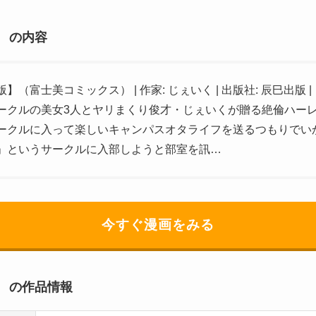
 の内容
（富士美コミックス） | 作家: じぇいく | 出版社: 辰巳出版 
ークルの美女3人とヤリまくり俊才・じぇいくが贈る絶倫ハー
ークルに入って楽しいキャンパスオタライフを送るつもりでい
」というサークルに入部しようと部室を訊…
今すぐ漫画をみる
 の作品情報